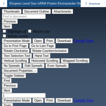
Ekspresi Level Gen mRNA Protein Ekstraseluler Otak Embrio Mencit Black-6 UK-12 Akibat Induksi 2-Methoxyethanol : Analisis secara Real Time RT-PCR
Download