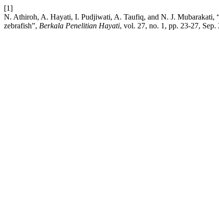
[1]
N. Athiroh, A. Hayati, I. Pudjiwati, A. Taufiq, and N. J. Mubarakati
zebrafish”,
Berkala Penelitian Hayati
, vol. 27, no. 1, pp. 23-27, Sep.